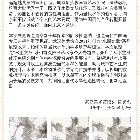
品超越具象的审美价值。周京新执教南京艺术学院，深耕教坛
培育大批优秀学子，既坚守水墨文脉传承，又践行社会美育使
命，彰显艺术教育的责任与担当。作为当代水墨的领军者，周
京新不仅成就了个人的艺术高度，更为中国画的当代转型开辟
了一条立足传统、面向未来的通道。
本次展览既是周京新十年探索的阶段性总结，也是当代中国画
发展进程的重要见证。武汉美术馆自2011年创办“水墨文章”系列
展览以来，始终深耕当代水墨的学术研究与梳理。本次展览
是“水墨文章”系列首次推出艺术家个人专题展，开启了从水墨群
体现象研究到个体精神深度解读的重要转向。希望通过本次展
览，观众可以近距离感受当代水墨的能量，助力城市艺术生态
的提升。未来，本馆将继续与学界同仁携手并进，以长期的收
藏梳理与学术研究为根基，以水墨艺术的全球传播与文明对话
为长远的发展方向，共同推动当代水墨创造性转化、创新性发
展。
武汉美术馆馆长 陈勇劲
2026年4月于保华街2号