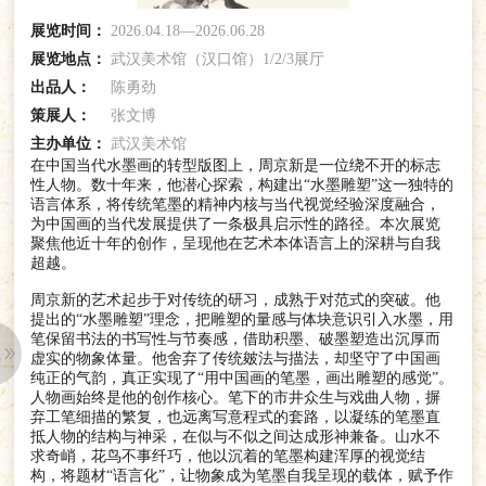
展览时间：
2026.04.18—2026.06.28
展览地点：
武汉美术馆（汉口馆）1/2/3展厅
出品人：
陈勇劲
策展人：
张文博
主办单位：
武汉美术馆
在中国当代水墨画的转型版图上，周京新是一位绕不开的标志
性人物。数十年来，他潜心探索，构建出“水墨雕塑”这一独特的
语言体系，将传统笔墨的精神内核与当代视觉经验深度融合，
为中国画的当代发展提供了一条极具启示性的路径。本次展览
聚焦他近十年的创作，呈现他在艺术本体语言上的深耕与自我
超越。
周京新的艺术起步于对传统的研习，成熟于对范式的突破。他
提出的“水墨雕塑”理念，把雕塑的量感与体块意识引入水墨，用
笔保留书法的书写性与节奏感，借助积墨、破墨塑造出沉厚而
虚实的物象体量。他舍弃了传统皴法与描法，却坚守了中国画
纯正的气韵，真正实现了“用中国画的笔墨，画出雕塑的感觉”。
人物画始终是他的创作核心。笔下的市井众生与戏曲人物，摒
弃工笔细描的繁复，也远离写意程式的套路，以凝练的笔墨直
抵人物的结构与神采，在似与不似之间达成形神兼备。山水不
求奇峭，花鸟不事纤巧，他以沉着的笔墨构建浑厚的视觉结
构，将题材“语言化”，让物象成为笔墨自我呈现的载体，赋予作