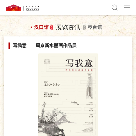
展览资讯
汉口馆
琴台馆
写我意——周京新水墨画作品展