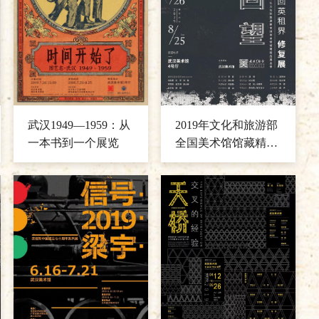
武汉1949—1959：从
2019年文化和旅游部
一本书到一个展览
全国美术馆馆藏精品
展出季 庆祝新中国
成立七十周年系列展
回望——《收回英
租界》修复展