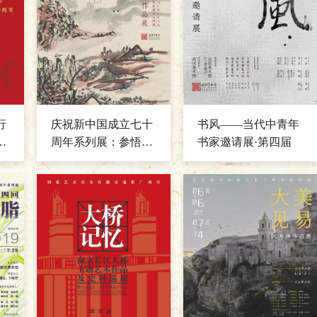
行
庆祝新中国成立七十
书风——当代中青年
画
周年系列展：参悟内
书家邀请展·第四届
美——黄宾虹作品展