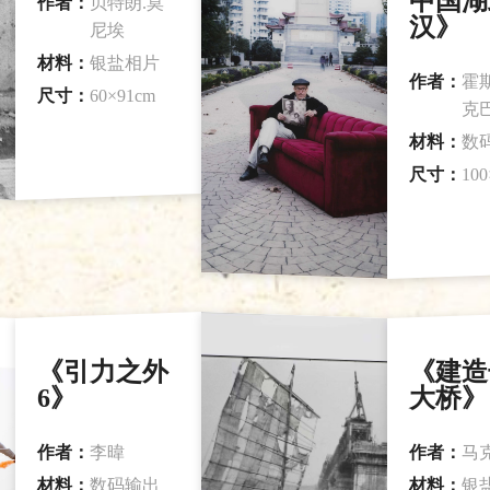
中国湖
作者：
贝特朗.莫
汉》
尼埃
材料：
银盐相片
作者：
霍
尺寸：
60×91cm
克
材料：
数
尺寸：
100
《引力之外
《建造
6》
大桥》
作者：
李暐
作者：
马
材料：
数码输出
材料：
银