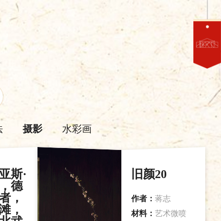
法
摄影
水彩画
亚斯·
旧颜20
，德
者，
作者：
蒋志
滩，
材料：
艺术微喷