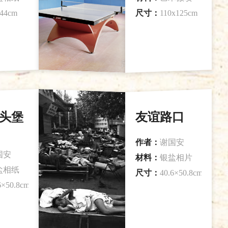
44cm
尺寸：
110x125cm
头堡
友谊路口
作者：
谢国安
国安
材料：
银盐相片
盐相纸
尺寸：
40.6×50.8cm
6×50.8cm