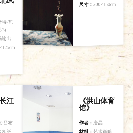
北武
尺寸：
200×150cm
斯特·瓦
巴特
码输出
×125cm
长江
《洪山体育
馆》
克·吕布
作者：
唐晶
盐相纸
材料：
艺术微喷