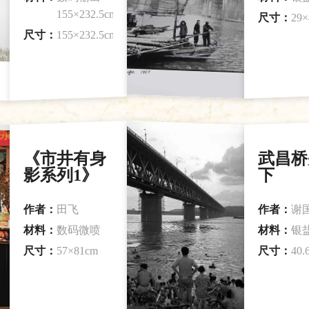
155×232.5cm
尺寸：
29×
尺寸：
155×232.5cm
《市井有身
武昌桥
影系列1》
下
作者：
田飞
作者：
谢
材料：
数码微喷
材料：
银
尺寸：
57×81cm
尺寸：
40.