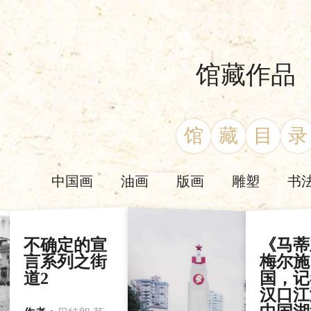
馆藏作品
馆
藏
目
录
中国画
油画
版画
雕塑
书
不确定的宣
《马蒂
言系列之街
梅尔施
道2
国，记
汉口江