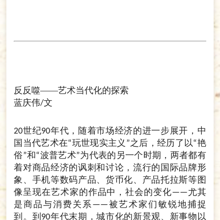
反反噬——艺术当代化的探索
蓝庆伟
文
/
世纪
年代，随着市场经济的进一步展开，中
20
90
国当代艺术在
玩世现实主义
之后，经历了以
艳
“
”
“
俗
和
波普艺术
为代表的另一个时期，两者都有
”
“
”
着对商品经济的讽刺和讨论，流行的国际品牌形
象、手机等数码产品、货币化、产品托拉斯等图
像呈现在艺术家的作品中，社会的变化
尤其
——
是商品与消费关系
被艺术家们敏锐地捕捉
——
到。到
年代末期，城市化的新景观、新事物以
90