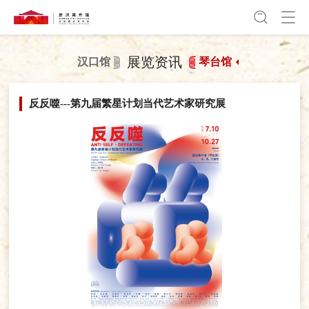
展览资讯
汉口馆
琴台馆
反反噬---第九届繁星计划当代艺术家研究展