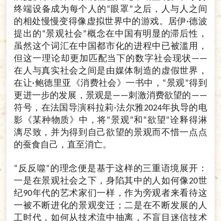
终端设备成为每个人的
眼罩
之后，人与人之间
“
”
的相处慢慢变得像虚拟世界中的游戏。居伊
德波
·
提出的
景观社会
概念在中国有明显的滞后性，
“
”
虽然这个词汇在中国都市化的进程中已被滥用，
但这一理论却更加匹配当下的数字社会现状
——
在人与真实社会之间是由媒体制造的虚假世界，
在让
鲍德里亚《消费社会》一书中，
景观
得到
·
“
”
更进一步的发展，景观是
刺激消费欲望的
——
——
符号，在法国导演科拉莉
法尔雅
年执导的电
·
2024
影《某种物质》中，将
景观
和
欲望
诠释得淋
“
”
“
”
漓尽致，并为得到自己欲望的景观而不惜一点点
的蚕食自己，直至消亡。
反反噬
的理念便是基于这样的三重语境展开：
“
”
一是在景观社会之下，身陷其中的人如何像
世
20
纪
年代的艺术家们一样，作为旁观者来看待这
90
一被不断进化的景观变迁；二是在不断发展的人
工时代，如何从技术流中抽离，不盲目迷信技术