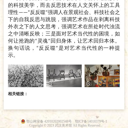
的科技美学，而去反思技术在人文关怀上的工具
理性
反反噬
强调人在景观社会、科技社会之
——“
”
下的自我反思与跳脱，强调艺术作品在剥离科技
外衣之下的人文思考，强调艺术在所处时代浊流
之中清晰反映；三是面对艺术当代性的困境，如
何让抢跑的
灵魂
回归身体，让艺术回归本体。
“
”
换句话说，
反反噬
是对艺术当代性的一种提
“
”
示。
相关链接：
鄂公网安备 42010202002548号
鄂ICP备14018379号-1
Copyright © 2023 武汉美术馆 All Rights Reserved.