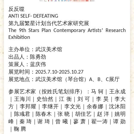
反反噬
ANTI SELF- DEFEATING
第九届繁星计划当代艺术家研究展
’
The 9th Stars Plan Contemporary Artists
Research
Exhibition
主办单位：武汉美术馆
出品人：陈勇劲
策展人：蓝庆伟
展览时间：
2025.7.10-2025.10.27
展览地点：武汉美术馆（琴台馆）
、
、
展厅
A
B
C
参展艺术家（按姓氏笔划排序）：马
轲｜王永成
｜王海川｜史怡然｜江
衡｜刘
可｜李
昊｜李大
方｜李邦耀｜李继开｜李文光｜余春娜｜沈沐阳
｜陈彧君｜陈春木｜张
晓｜胡佳艺｜赵
洋｜姚明
峰｜秦
琦｜谢
琦｜曾
曦｜蓼
萧｜翟一涛｜谭
勋
｜鞠
腾